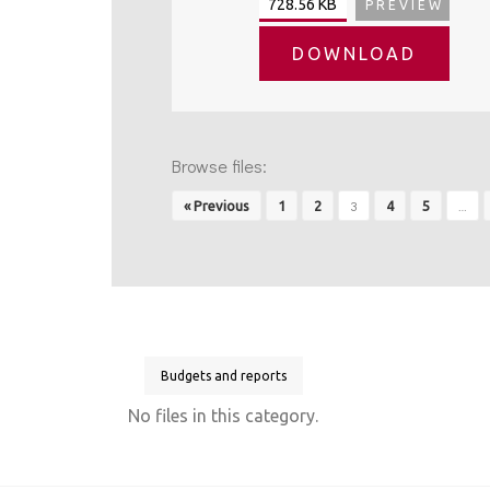
728.56 KB
PREVIEW
DOWNLOAD
Browse files:
3
…
« Previous
1
2
4
5
Budgets and reports
No files in this category.