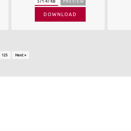
571.47 KB
PREVIEW
DOWNLOAD
125
Next »