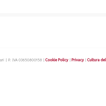
ervati | P. IVA 03650800158 |
|
|
Cookie Policy
Privacy
Cultura del