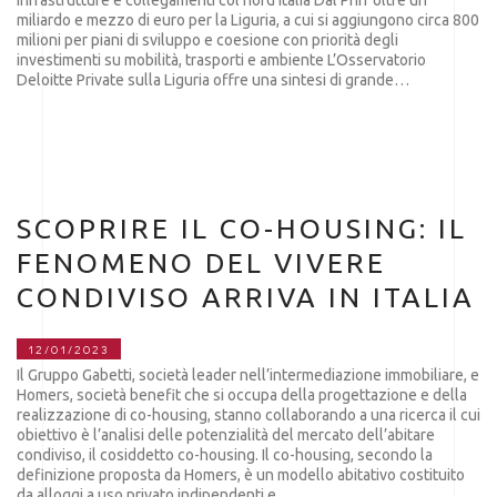
infrastrutture e collegamenti col nord italia Dal Pnrr oltre un
miliardo e mezzo di euro per la Liguria, a cui si aggiungono circa 800
milioni per piani di sviluppo e coesione con priorità degli
investimenti su mobilità, trasporti e ambiente L’Osservatorio
Deloitte Private sulla Liguria offre una sintesi di grande…
SCOPRIRE IL CO-HOUSING: IL
FENOMENO DEL VIVERE
CONDIVISO ARRIVA IN ITALIA
12/01/2023
Il Gruppo Gabetti, società leader nell’intermediazione immobiliare, e
Homers, società benefit che si occupa della progettazione e della
realizzazione di co-housing, stanno collaborando a una ricerca il cui
obiettivo è l’analisi delle potenzialità del mercato dell’abitare
condiviso, il cosiddetto co-housing. Il co-housing, secondo la
definizione proposta da Homers, è un modello abitativo costituito
da alloggi a uso privato indipendenti e…