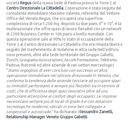
società
Regus
della nuova Sede di Padova presso la Torre 2 al
Centro Direzionale La Cittadella
. L’operazione è stata seguita dal
consulente immobiliare Massimo Valente, referente del Settore
Office del Veneto.Regus, che occuperà una superficie
complessiva di circa 1.200 mq. disposti su due piani, 9° e 10°, è la
multinazionale che offre spazi di lavoro flessibili con un network
di 2300 Business Center in 106 paesi a livello mondiale. Con
questa operazione sale al 90% lo stato di occupazione della
Torre 2 al Centro direzionale La Cittadella che era rimasta libera a
seguito del trasferimento di Vodafone in altra sede.Nell’edificio
sono presenti, oltre alla Sede territoriale del Gruppo Gabetti,
Zurich, Groupama Assicurazioni, Ascom Formazione, Tektronix
Padova, Rutronik ed altre aziende di vari settori merceologici.
“
Siamo orgogliosi di aver concluso con successo un’altra
operazione immobiliare nel settore direzionale in Veneto, che
conferma la tendenza delle aziende terziarie ad occupare spazi
su immobili performanti e sempre più flessibili sia in termini di
costi, che di efficienza degli spazi lavorativi oltre ad una
particolare attenzione al confort degli occupanti. Le imprese
necessitano sempre più di locali di grado A e con dotazioni
tecnologiche moderne, ubicati in zone ben collegate a
tangenziali e autostrade.
” ha dichiarato A
lessandro Zanetti,
Relationship Manager Veneto Gruppo Gabetti.