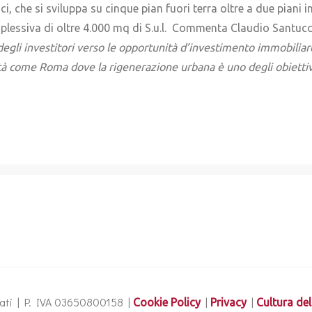
i, che si sviluppa su cinque pian fuori terra oltre a due piani i
mplessiva di oltre 4.000 mq di S.u.l. Commenta Claudio Santucci
gli investitori verso le opportunità d’investimento immobiliare
ttà come Roma dove la rigenerazione urbana è uno degli obiettiv
ervati | P. IVA 03650800158 |
|
|
Cookie Policy
Privacy
Cultura del