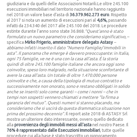
giudiziaria e da quelli delle Associazioni Notarili.Le oltre 245.100
esecuzioni immobiliari nel territorio nazionale hanno raggiunto
nel 2018 un valore base d’asta di
36.379.962.273 euro
. Rispetto
al 2017 si nota un aumento di esecuzioni pari al
4,6%,
passando
infatti da 234.340 del 2017 alle 245.100 del 2018. Le procedure
estinte durante l’anno sono state 36.868.
“Quest’anno è stato
formulato un nuovo parametro che consideriamo significativo,
–
specifica
Mirko Frigerio, amministratore delegato Astasy
–
abbiamo infatti inserito il dato “Numero Famiglie/ Immobili in
asta”. Il panorama che emerge è davvero preoccupante: in Italia,
ogni 75 famiglie, ve ne è una con la casa all’asta. É la storia
quindi di oltre 245.100 famiglie italiane che ancora oggi sono
coinvolte, speso loro malgrado, nella situazione sconfortante di
avere la casa all’asta. Un totale di oltre 1.470.000 persone
coinvolte e che, a causa della tipologia di mutuo contratto e
successivamente non onorato, sono e restano obbligati in solido
anche se inseriti solo come garanti – come i nonni – che in
tempi non sospetti vennero chiamati a mettere “la firma a
garanzia del mutuo”. Questi numeri si stanno placando, ma
consideriamo che si uscirà da questa drammatica situazione non
prima del prossimo decennio”.
Il report aste 2018 di ASTASY Srl
mostra un ulteriore dato interessante, ovvero quello dedicato
alla
provenienza degli immobili messi all’asta
nel nostro Paese. Il
76% è rappresentato dalle Esecuzioni Immobiliari
, tutte quelle
procedure cui alla base è stato trascritto un pignoramento