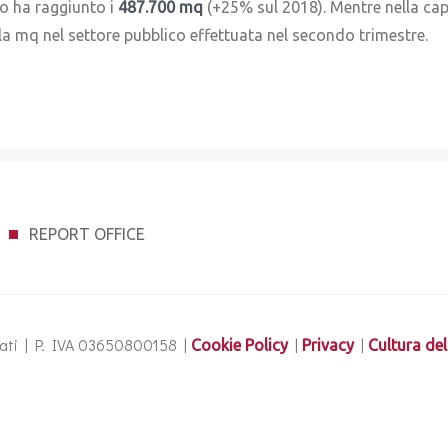
o ha raggiunto i
487.700 mq
(+25% sul 2018). Mentre nella capi
la mq nel settore pubblico effettuata nel secondo trimestre.
REPORT OFFICE
ervati | P. IVA 03650800158 |
|
|
Cookie Policy
Privacy
Cultura del