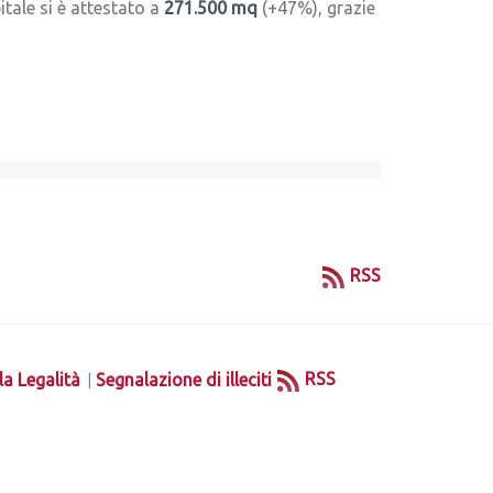
tale si è attestato a
271.500 mq
(+47%), grazie
RSS
|
RSS
la Legalità
Segnalazione di illeciti