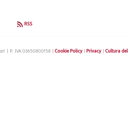
RSS
ervati | P. IVA 03650800158 |
|
|
Cookie Policy
Privacy
Cultura del