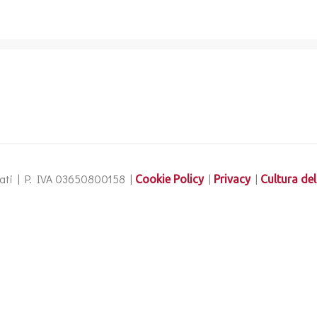
ervati | P. IVA 03650800158 |
|
|
Cookie Policy
Privacy
Cultura del