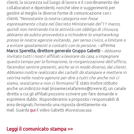
clienti, la sicurezza sul luogo di lavoro e il coordinamento dei
collaboratori e dipendenti, nonché idee e suggerimenti per
gestire al meglio le diverse forme di comunicazione con i
clienti.
“Nonostante la nostra categoria non fosse
espressamente citata nel Decreto Ministeriale del’11 marzo,
quindi non rientrando tra le attività con obbligo di chiusura,
abbiamo da subito provveduto a richiedere lo smartworking
presso le nostre agenzie evitando, per senso civico, a limitare o
a evitare spostamenti e contatti con le persone. –
afferma
Marco Speretta, direttore generale Gruppo Gabetti
– Abbiamo
invitato tutti i nostri affiliati a lavorare da casa, a impegnare
questo tempo per la formazione, la riorganizzazione dell’ufficio,
facendosi sentire presenti, anche se in modo diverso, dai clienti.
Abbiamo inoltre realizzato dei cartelli da stampare e mettere in
vetrina nelle nostre agenzie per dire a tutti che anche noi ci
siamo, resistiamo e non ci fermiamo”.
È stato inoltre istituito
anche un indirizzo mail (insiemecelafaremo@treere.it), un canale
diretto a cui gli affiliati possono scrivere per fare domande e
esprimere dubbi. Risponderanno a proposito i responsabili di
area designati, fornendo una risposta direttamente via
mail. Guarda
qui
il video Gabetti
#iorestoacasa
Leggi il comunicato stampa >>