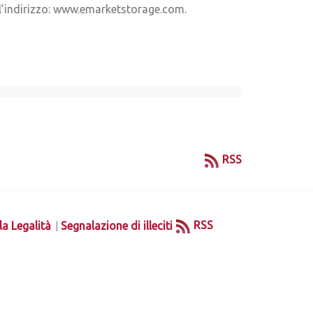
ll’indirizzo: www.emarketstorage.com.
RSS
|
RSS
la Legalità
Segnalazione di illeciti