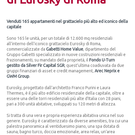
Venduti 165 appartamenti nel grattacielo più alto ed iconico della
capitale
Sono 165 le unità, per un totale di 12.600 mq residenziali
all’interno dell’iconico grattacielo Eurosky di Roma,
commercializzate da
Gabetti Home Value
, dipartimento del
Gruppo Gabetti specializzato in nuove costruzioni residenziali e
frazionamenti, su mandato della proprietà, il
Fondo U-Turn
gestito da Silver Fir Capital SGR
, quest’ultima coadiuvata da due
gruppi finanziari di asset e credit management,
Arec Neprix e
GWM Group
.
Eurosky, progettato dall’architetto Franco Purini e Laura
Thermes, è il più alto edificio residenziale della capitale, oltre a
essere una delle torri residenziali più alte d’Italia con 28 piani,
pari a 300 unità abitative, sviluppati su 120 metri di altezza.
Si tratta di una vera e propria esperienza abitativa unica nel suo
genere. Eurosky è caratterizzato da diverse amenities, tra cui una
palestra panoramica al ventiduesimo piano, una spa dotata di
sauna, bagno turco, doccia emozionale, area relax, un’area