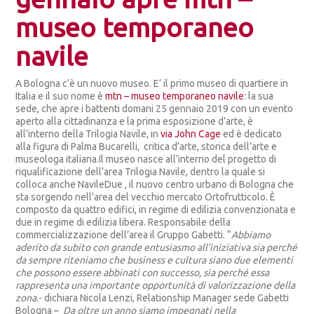
museo temporaneo
navile
A Bologna c’è un nuovo museo. E’ il primo museo di quartiere in
Italia e il suo nome è
mtn – museo temporaneo navile
: la sua
sede, che apre i battenti domani 25 gennaio 2019 con un evento
aperto alla cittadinanza e la prima esposizione d’arte, è
all’interno della Trilogia Navile, in
via John Cage
ed è dedicato
alla figura di Palma Bucarelli, critica d’arte, storica dell’arte e
museologa italiana.Il museo nasce all’interno del progetto di
riqualificazione dell’area Trilogia Navile, dentro la quale si
colloca anche NavileDue , il nuovo centro urbano di Bologna che
sta sorgendo nell’area del vecchio mercato Ortofrutticolo. È
composto da quattro edifici, in regime di edilizia convenzionata e
due in regime di edilizia libera. Responsabile della
commercializzazione dell’area il Gruppo Gabetti. “
Abbiamo
aderito da subito con grande entusiasmo all’iniziativa sia perché
da sempre riteniamo che business e cultura siano due elementi
che possono essere abbinati con successo, sia perché essa
rappresenta una importante opportunità di valorizzazione della
zona
.- dichiara Nicola Lenzi, Relationship Manager sede Gabetti
Bologna –
Da oltre un anno siamo impegnati nella