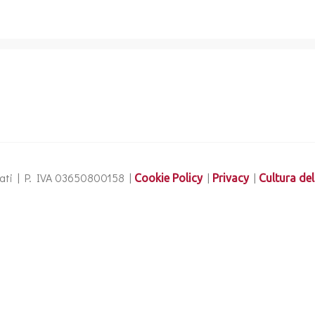
ervati | P. IVA 03650800158 |
|
|
Cookie Policy
Privacy
Cultura del