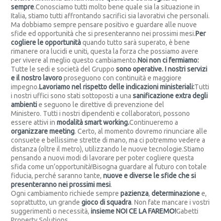
sempre
.Conosciamo tutti molto bene quale sia la situazione in
Italia, stiamo tutti affrontando sacrifici sia lavorativi che personali.
Ma dobbiamo sempre pensare positivo e guardare alle nuove
sfide ed opportunità che si presenteranno nei prossimi mesi.
Per
cogliere le opportunità
quando tutto sarà superato, è bene
rimanere ora lucidi e uniti, questa la forza che possiamo avere
per vivere al meglio questo cambiamento.
Noi non ci fermiamo:
Tutte le sedi e società del Gruppo
sono operative.
I nostri servizi
e il nostro lavoro
proseguono con continuità e maggiore
impegno.
Lavoriamo nel rispetto delle indicazioni ministeriali:
Tutti
i nostri uffici sono stati sottoposti a una
sanificazione extra degli
ambienti
e seguono le direttive di prevenzione del
Ministero. Tutti i nostri dipendenti e collaboratori, possono
essere attivi in
modalità smart working.
Continueremo a
organizzare meeting
. Certo, al momento dovremo rinunciare alle
consuete e bellissime strette di mano, ma ci potremmo vedere a
distanza (oltre il metro), utilizzando le nuove tecnologie.Stiamo
pensando a nuovi modi di lavorare per poter cogliere questa
sfida come un’opportunità!Bisogna guardare al futuro con totale
fiducia, perché saranno tante,
nuove e diverse le sfide che si
presenteranno nei prossimi mesi
.
Ogni cambiamento richiede sempre
pazienza
,
determinazione
e,
soprattutto, un grande
gioco di squadra
. Non fate mancare i vostri
suggerimenti o necessità,
insieme NOI CE LA FAREMO!
Gabetti
Property Solutions