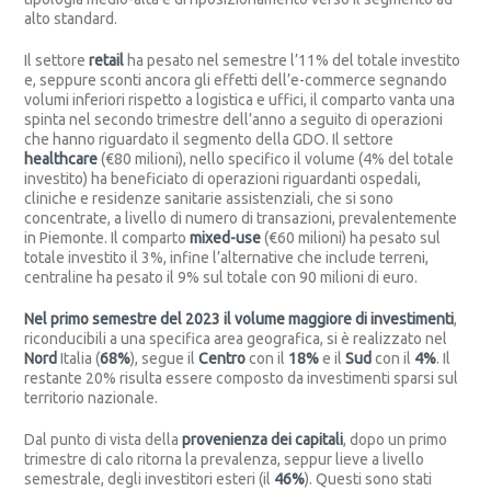
alto standard.
Il settore
retail
ha pesato nel semestre l’11% del totale investito
e, seppure sconti ancora gli effetti dell’e-commerce segnando
volumi inferiori rispetto a logistica e uffici, il comparto vanta una
spinta nel secondo trimestre dell’anno a seguito di operazioni
che hanno riguardato il segmento della GDO. Il settore
healthcare
(€80 milioni), nello specifico il volume (4% del totale
investito) ha beneficiato di operazioni riguardanti ospedali,
cliniche e residenze sanitarie assistenziali, che si sono
concentrate, a livello di numero di transazioni, prevalentemente
in Piemonte. Il comparto
mixed-use
(€60 milioni) ha pesato sul
totale investito il 3%, infine l’alternative che include terreni,
centraline ha pesato il 9% sul totale con 90 milioni di euro.
Nel primo semestre del 2023 il
volume maggiore di investimenti
,
riconducibili a una specifica area geografica, si è realizzato nel
Nord
Italia (
68%
), segue il
Centro
con il
18%
e il
Sud
con il
4%
. Il
restante 20% risulta essere composto da investimenti sparsi sul
territorio nazionale.
Dal punto di vista della
provenienza dei capitali
, dopo un primo
trimestre di calo ritorna la prevalenza, seppur lieve a livello
semestrale, degli investitori esteri (il
46%
). Questi sono stati