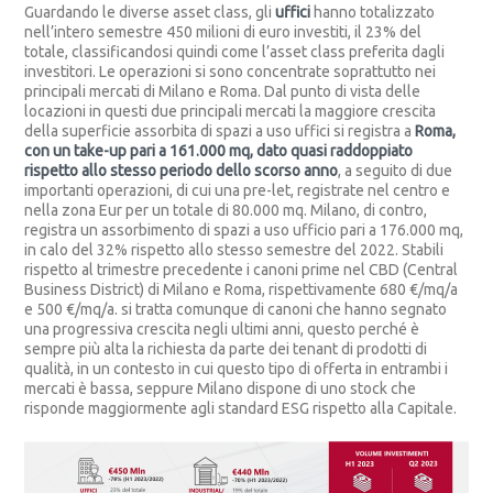
Guardando le diverse asset class, gli
uffici
hanno totalizzato
nell’intero semestre 450 milioni di euro investiti, il 23% del
totale, classificandosi quindi come l’asset class preferita dagli
investitori. Le operazioni si sono concentrate soprattutto nei
principali mercati di Milano e Roma. Dal punto di vista delle
locazioni in questi due principali mercati la maggiore crescita
della superficie assorbita di spazi a uso uffici si registra a
Roma,
con un take-up pari a 161.000 mq, dato quasi raddoppiato
rispetto allo stesso periodo dello scorso anno
, a seguito di due
importanti operazioni, di cui una pre-let, registrate nel centro e
nella zona Eur per un totale di 80.000 mq. Milano, di contro,
registra un assorbimento di spazi a uso ufficio pari a 176.000 mq,
in calo del 32% rispetto allo stesso semestre del 2022. Stabili
rispetto al trimestre precedente i canoni prime nel CBD (Central
Business District) di Milano e Roma, rispettivamente 680 €/mq/a
e 500 €/mq/a. si tratta comunque di canoni che hanno segnato
una progressiva crescita negli ultimi anni, questo perché è
sempre più alta la richiesta da parte dei tenant di prodotti di
qualità, in un contesto in cui questo tipo di offerta in entrambi i
mercati è bassa, seppure Milano dispone di uno stock che
risponde maggiormente agli standard ESG rispetto alla Capitale.