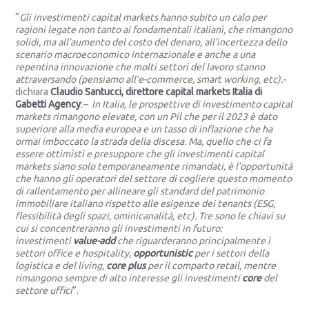
“
Gli investimenti capital markets hanno subito un calo per
ragioni legate non tanto ai fondamentali italiani, che rimangono
solidi, ma all’aumento del costo del denaro, all’incertezza dello
scenario macroeconomico internazionale e anche a una
repentina innovazione che molti settori del lavoro stanno
attraversando (pensiamo all’e-commerce, smart working, etc).-
dichiara
Claudio Santucci, direttore capital markets Italia di
Gabetti Agency
:
– In Italia, le prospettive di investimento capital
markets rimangono elevate, con un Pil che per il 2023 è dato
superiore alla media europea e un tasso di inflazione che ha
ormai imboccato la strada della discesa. Ma, quello che ci fa
essere ottimisti e presuppore che gli investimenti capital
markets siano solo temporaneamente rimandati, è l’opportunità
che hanno gli operatori del settore di cogliere questo momento
di rallentamento per allineare gli standard del patrimonio
immobiliare italiano rispetto alle esigenze dei tenants (ESG,
flessibilità degli spazi, ominicanalità, etc). Tre sono le chiavi su
cui si concentreranno gli investimenti in futuro:
investimenti
value-add
che riguarderanno principalmente i
settori office e hospitality,
opportunistic
per i settori della
logistica e del living,
core plus
per il comparto retail, mentre
rimangono sempre di alto interesse gli investimenti
core
del
settore uffici
”.