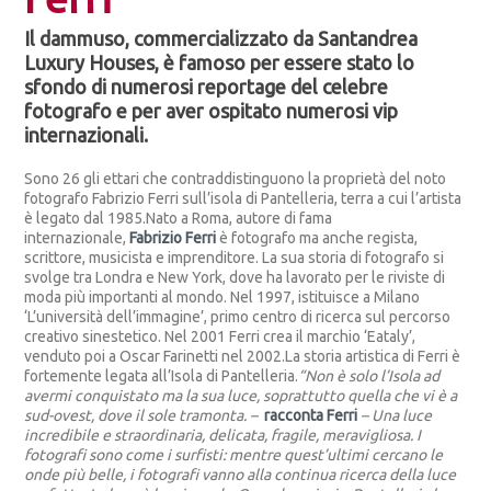
Il dammuso, commercializzato da Santandrea
Luxury Houses, è famoso per essere stato lo
sfondo di numerosi reportage del celebre
fotografo e per aver ospitato numerosi vip
internazionali.
Sono 26 gli ettari che contraddistinguono la proprietà del noto
fotografo Fabrizio Ferri sull’isola di Pantelleria, terra a cui l’artista
è legato dal 1985.Nato a Roma, autore di fama
internazionale,
Fabrizio Ferri
è fotografo ma anche regista,
scrittore, musicista e imprenditore. La sua storia di fotografo si
svolge tra Londra e New York, dove ha lavorato per le riviste di
moda più importanti al mondo. Nel 1997, istituisce a Milano
‘L’università dell’immagine’, primo centro di ricerca sul percorso
creativo sinestetico. Nel 2001 Ferri crea il marchio ‘Eataly’,
venduto poi a Oscar Farinetti nel 2002.La storia artistica di Ferri è
fortemente legata all’Isola di Pantelleria.
“Non è solo l’Isola ad
avermi conquistato ma la sua luce, soprattutto quella che vi è a
sud-ovest, dove il sole tramonta. –
racconta Ferri
–
Una luce
incredibile e straordinaria, delicata, fragile, meravigliosa. I
fotografi sono come i surfisti: mentre quest’ultimi cercano le
onde più belle, i fotografi vanno alla continua ricerca della luce