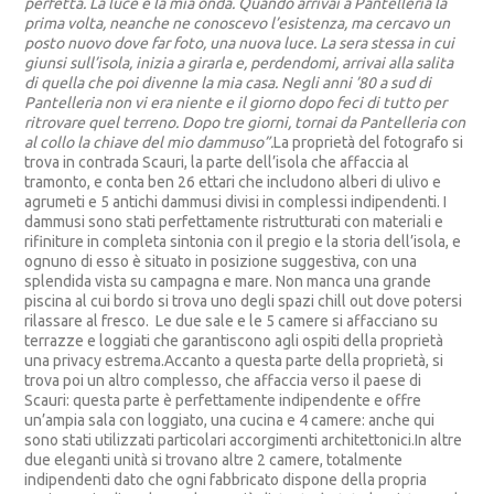
perfetta. La luce è la mia onda. Quando arrivai a Pantelleria la
prima volta, neanche ne conoscevo l’esistenza, ma cercavo un
posto nuovo dove far foto, una nuova luce. La sera stessa in cui
giunsi sull’isola, inizia a girarla e, perdendomi, arrivai alla salita
di quella che poi divenne la mia casa. Negli anni ’80 a sud di
Pantelleria non vi era niente e il giorno dopo feci di tutto per
ritrovare quel terreno. Dopo tre giorni, tornai da Pantelleria con
al collo la chiave del mio dammuso”.
La proprietà del fotografo si
trova in contrada Scauri, la parte dell’isola che affaccia al
tramonto, e conta ben 26 ettari che includono alberi di ulivo e
agrumeti e 5 antichi dammusi divisi in complessi indipendenti. I
dammusi sono stati perfettamente ristrutturati con materiali e
rifiniture in completa sintonia con il pregio e la storia dell’isola, e
ognuno di esso è situato in posizione suggestiva, con una
splendida vista su campagna e mare. Non manca una grande
piscina al cui bordo si trova uno degli spazi chill out dove potersi
rilassare al fresco. Le due sale e le 5 camere si affacciano su
terrazze e loggiati che garantiscono agli ospiti della proprietà
una privacy estrema.Accanto a questa parte della proprietà, si
trova poi un altro complesso, che affaccia verso il paese di
Scauri: questa parte è perfettamente indipendente e offre
un’ampia sala con loggiato, una cucina e 4 camere: anche qui
sono stati utilizzati particolari accorgimenti architettonici.In altre
due eleganti unità si trovano altre 2 camere, totalmente
indipendenti dato che ogni fabbricato dispone della propria