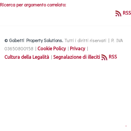
Ricerca per argomento correlato:
RSS
© Gabetti Property Solutions.
Tutti i diritti riservati | P. IVA
03650800158 |
|
|
Cookie Policy
Privacy
|
RSS
Cultura della Legalità
Segnalazione di illeciti