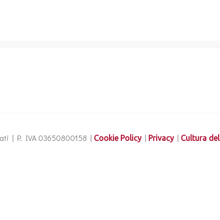
ervati | P. IVA 03650800158 |
|
|
Cookie Policy
Privacy
Cultura del