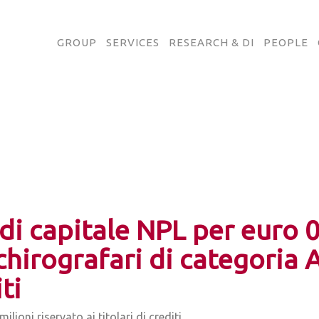
GROUP
SERVICES
RESEARCH & DI
PEOPLE
i capitale NPL per euro 0,
ti chirografari di categori
ti
lioni riservato ai titolari di crediti