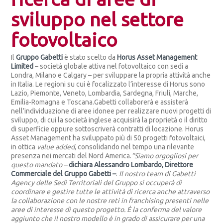
sviluppo nel settore
fotovoltaico
Il
Gruppo Gabetti
è stato scelto da
Horus Asset Management
Limited
– società globale attiva nel fotovoltaico con sedi a
Londra, Milano e Calgary – per sviluppare la propria attività anche
in Italia. Le regioni su cui è focalizzato l’interesse di Horus sono
Lazio, Piemonte, Veneto, Lombardia, Sardegna, Friuli, Marche,
Emilia-Romagna e Toscana.Gabetti collaborerà e assisterà
nell’individuazione di aree idonee per realizzare nuovi progetti di
sviluppo, di cui la società inglese acquisirà la proprietà o il diritto
di superficie oppure sottoscriverà contratti di locazione. Horus
Asset Management ha sviluppato più di 50 progetti fotovoltaici,
in ottica
value added
, consolidando nel tempo una rilevante
presenza nei mercati del Nord America.
“Siamo orgogliosi per
questo mandato –
dichiara Alessandro Lombardo, Direttore
Commerciale del Gruppo Gabetti –
.
Il nostro team di Gabetti
Agency delle Sedi Territoriali del Gruppo si occuperà di
coordinare e gestire tutte le attività di ricerca anche attraverso
la collaborazione con le nostre reti in franchising presenti nelle
aree di interesse di questo progetto. È la conferma del valore
aggiunto che il nostro modello è in grado di assicurare per una