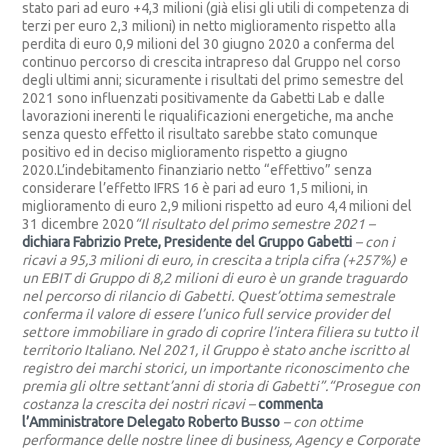
stato pari ad euro +4,3 milioni (già elisi gli utili di competenza di
terzi per euro 2,3 milioni) in netto miglioramento rispetto alla
perdita di euro 0,9 milioni del 30 giugno 2020 a conferma del
continuo percorso di crescita intrapreso dal Gruppo nel corso
degli ultimi anni; sicuramente i risultati del primo semestre del
2021 sono influenzati positivamente da Gabetti Lab e dalle
lavorazioni inerenti le riqualificazioni energetiche, ma anche
senza questo effetto il risultato sarebbe stato comunque
positivo ed in deciso miglioramento rispetto a giugno
2020.L’indebitamento finanziario netto “effettivo” senza
considerare l’effetto IFRS 16 è pari ad euro 1,5 milioni, in
miglioramento di euro 2,9 milioni rispetto ad euro 4,4 milioni del
31 dicembre 2020
“Il risultato del primo semestre 2021 –
dichiara Fabrizio Prete, Presidente del Gruppo Gabetti
– con i
ricavi a 95,3 milioni di euro, in crescita a tripla cifra (+257%) e
un EBIT di Gruppo di 8,2 milioni di euro è un grande traguardo
nel percorso di rilancio di Gabetti. Quest’ottima semestrale
conferma il valore di essere l’unico full service provider del
settore immobiliare in grado di coprire l’intera filiera su tutto il
territorio Italiano.
Nel 2021, il Gruppo è stato anche iscritto al
registro dei marchi storici, un importante riconoscimento che
premia gli oltre settant’anni di storia di Gabetti”.
“Prosegue con
costanza la crescita dei nostri ricavi –
commenta
l’Amministratore Delegato Roberto Busso
–
con ottime
performance delle nostre linee di business, Agency e Corporate