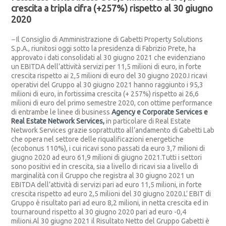
crescita a tripla cifra (+257%) rispetto al 30 giugno
2020
–
Il Consiglio di Amministrazione di Gabetti Property Solutions
S.p.A., riunitosi oggi sotto la presidenza di Fabrizio Prete, ha
approvato i dati consolidati al 30 giugno 2021 che evidenziano
un EBITDA dell’attività servizi per 11,5 milioni di euro, in forte
crescita rispetto ai 2,5 milioni di euro del 30 giugno 2020.I ricavi
operativi del Gruppo al 30 giugno 2021 hanno raggiunto i 95,3
milioni di euro, in fortissima crescita (+ 257%) rispetto ai 26,6
milioni di euro del primo semestre 2020, con ottime performance
di entrambe le linee di business
Agency e Corporate Services e
Real Estate Network Services,
in particolare di Real Estate
Network Services grazie soprattutto all’andamento di Gabetti Lab
che opera nel settore delle riqualificazioni energetiche
(ecobonus 110%), i cui ricavi sono passati da euro 3,7 milioni di
giugno 2020 ad euro 61,9 milioni di giugno 2021.Tutti i settori
sono positivi ed in crescita, sia a livello di ricavi sia a livello di
marginalità con il Gruppo che registra al 30 giugno 2021 un
EBITDA dell’attività di servizi pari ad euro 11,5 milioni, in forte
crescita rispetto ad euro 2,5 milioni del 30 giugno 2020.L’ EBIT di
Gruppo è risultato pari ad euro 8,2 milioni, in netta crescita ed in
tournaround rispetto al 30 giugno 2020 pari ad euro -0,4
milioni.Al 30 giugno 2021 il Risultato Netto del Gruppo Gabetti è