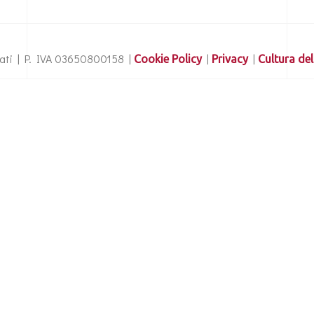
ervati | P. IVA 03650800158 |
|
|
Cookie Policy
Privacy
Cultura del