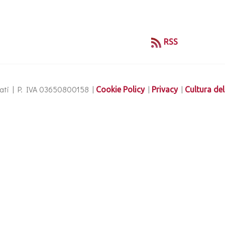
RSS
ervati | P. IVA 03650800158 |
|
|
Cookie Policy
Privacy
Cultura del