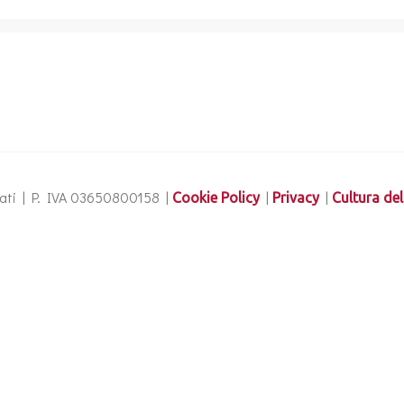
ervati | P. IVA 03650800158 |
|
|
Cookie Policy
Privacy
Cultura del