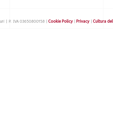
ervati | P. IVA 03650800158 |
|
|
Cookie Policy
Privacy
Cultura del