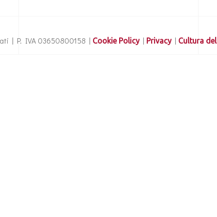
ervati | P. IVA 03650800158 |
|
|
Cookie Policy
Privacy
Cultura del