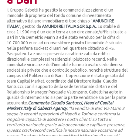
il Gruppo Gabetti ha gestito la commercializzazione di un
immobile di proprietà del fondo comune di investimento
alternativo italiano immobiliare di tipo chiuso “
AMUNDI RE
ITALIA
”, gestito da
AMUNDI RE ITALIA SGR S.p.A.
. Lo stabile di
circa 21.900 mq è un cielo terra a uso direzionale/uffici situato a
Bari in Via Demetrio Marin 3 ed è stato venduto per la cifra di
10.700.000 euro ad un investitore privato.L’immobile è situato
nella periferia sud-est di Bari, nel quartiere cittadino di «S.
Pasquale». La zona si presenta caratterizzata da edifici
direzionali e complessi residenziali piuttosto recenti. Nelle
immediate vicinanze dell’immobile hanno trovato sede diverse
società sia private che a controllo pubblico, nonché strutture del
campus del Politecnico di Bari. L’operazione è stata gestita dal
team Capital Market, coordinato dal Direttore Italia Claudio
Santucci, con il supporto della sede territoriale di Bari e del
Relationship Manager Pasquale Valenzano. Gabetti ha agito in
qualità di intermediario sia per la parte venditrice sia per la parte
acquirente.
Commenta Claudio Santucci, Head of Capital
Markets Italy di Gabetti Agency
, “la vendita di Bari Via Marin 3
segue le recenti operazioni di Napoli e Torino e conferma la
singolare capacità di assistere i nostri clienti su tutto il
territorio nazionale grazie alla decennale e capillare presenza.
Questo track-record certifica la nostra naturale vocazione ad
essere il partner ideale per investitori istituzionali e privati