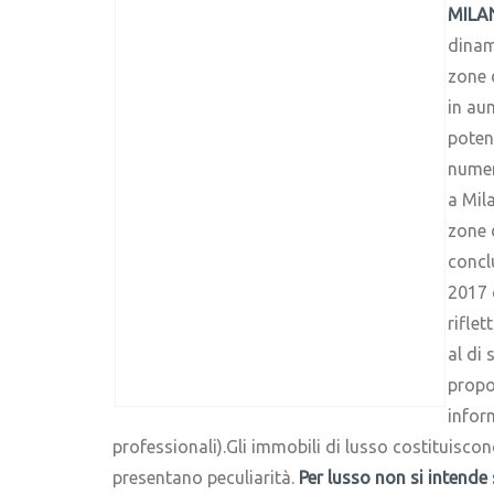
MILA
dinam
zone 
in au
potenz
numer
a Mil
zone d
concl
2017 
rifle
al di 
propon
infor
professionali).Gli immobili di lusso costituisco
presentano peculiarità.
Per lusso non si intende