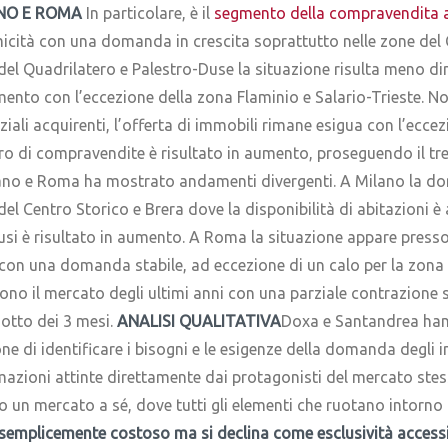
NO E ROMA
In particolare, è il
segmento della compravendita 
icità con una domanda in crescita soprattutto nelle zone del 
del Quadrilatero e Palestro-Duse la situazione risulta meno d
mento con l’eccezione della zona Flaminio e Salario-Trieste. Non
iali acquirenti, l’offerta di immobili rimane esigua con l’eccezi
o di compravendite è risultato in aumento, proseguendo il tre
ano e Roma ha mostrato andamenti divergenti. A Milano la doma
el Centro Storico e Brera dove la disponibilità di abitazioni è 
usi è risultato in aumento. A Roma la situazione appare press
con una domanda stabile, ad eccezione di un calo per la zona S
ttono il mercato degli ultimi anni con una parziale contrazione
sotto dei 3 mesi.
ANALISI QUALITATIVA
Doxa e Santandrea hann
e di identificare i bisogni e le esigenze della domanda degli im
mazioni attinte direttamente dai protagonisti del mercato stesso
no un mercato a sé, dove tutti gli elementi che ruotano intorno
 semplicemente costoso ma si declina come esclusività accessi