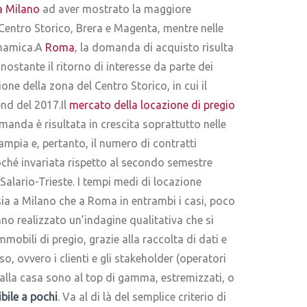
a Milano
ad aver mostrato la maggiore
Centro Storico, Brera e Magenta, mentre nelle
inamica.A
Roma
, la domanda di acquisto risulta
ostante il ritorno di interesse da parte dei
one della zona del Centro Storico, in cui il
nd del 2017.Il
mercato della locazione di pregio
nda è risultata in crescita soprattutto nelle
ampia e, pertanto, il numero di contratti
oché invariata rispetto al secondo semestre
alario-Trieste. I tempi medi di locazione
 sia a Milano che a Roma in entrambi i casi, poco
o realizzato un’indagine qualitativa che si
mobili di pregio, grazie alla raccolta di dati e
, ovvero i clienti e gli stakeholder (operatori
 alla casa sono al top di gamma, estremizzati, o
bile a pochi
. Va al di là del semplice criterio di