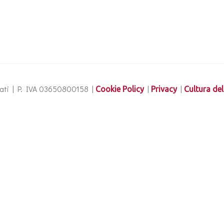
ervati | P. IVA 03650800158 |
|
|
Cookie Policy
Privacy
Cultura del