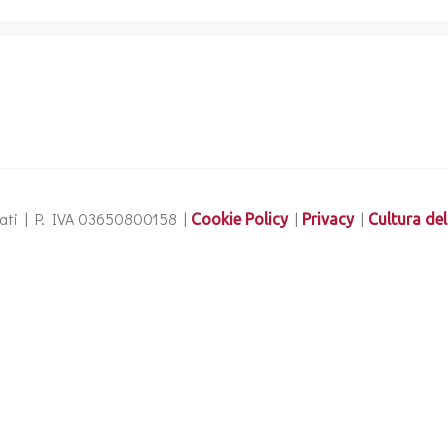
ervati | P. IVA 03650800158 |
|
|
Cookie Policy
Privacy
Cultura del