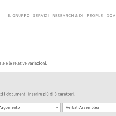
IL GRUPPO
SERVIZI
RESEARCH & DI
PEOPLE
DOV
le e le relative variazioni.
ti i documenti. Inserire più di 3 caratteri.