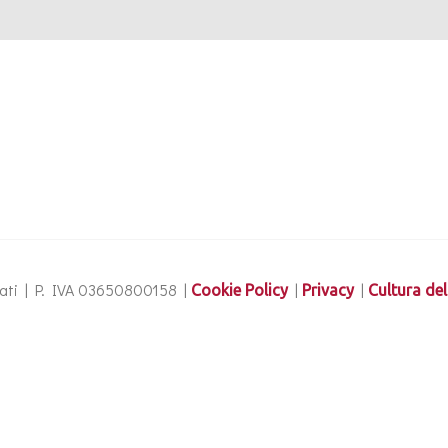
ervati | P. IVA 03650800158 |
|
|
Cookie Policy
Privacy
Cultura del