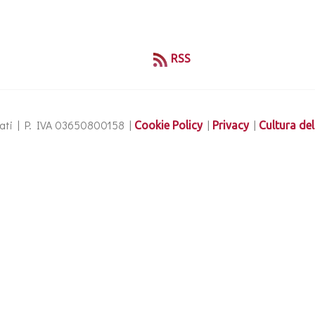
RSS
ervati | P. IVA 03650800158 |
|
|
Cookie Policy
Privacy
Cultura del