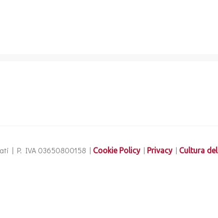
ervati | P. IVA 03650800158 |
|
|
Cookie Policy
Privacy
Cultura del