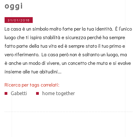
oggi
31/01/2018
La casa è un simbolo molto forte per la tua identità. È l’unico
luogo che ti ispira stabilità e sicurezza perché ha sempre
fatto parte della tua vita ed è sempre stato il tuo primo e
vero riferimento. La casa però non è soltanto un luogo, ma
è anche un modo di vivere, un concetto che muta e si evolve
insieme alle tue abitudini...
Gabetti
home together