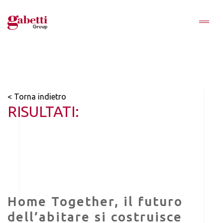
< Torna indietro
RISULTATI:
Home Together, il futuro
dell’abitare si costruisce